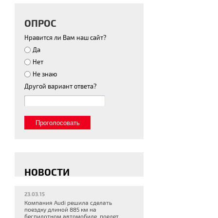
ОПРОС
Нравится ли Вам наш сайт?
Да
Нет
Не знаю
Другой вариант ответа?
Проголосовать
все новости
НОВОСТИ
23.03.15
Компания Audi решила сделать
поездку длиной 885 км на
беспилотном автомобиле, поедет