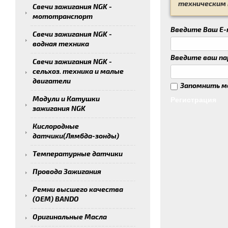
техническим п
Свечи зажигания NGK -
мототранспорт
Введите Ваш E-m
Свечи зажигания NGK -
водная техника
Введите ваш па
Свечи зажигания NGK -
сельхоз. техника и малые
двигатели
Запомнить м
Модули и Катушки
Регистрация
зажигания NGK
Кислородные
датчики(Лямбда-зонды)
Температурные датчики
Провода Зажигания
Ремни высшего качества
(ОЕМ) BANDO
Оригинальные Масла